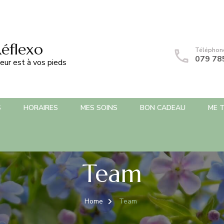
Réflexo
Téléphon
079 78
eur est à vos pieds
S
HORAIRES
MES SOINS
BON CADEAU
ME 
Team
Home
Team