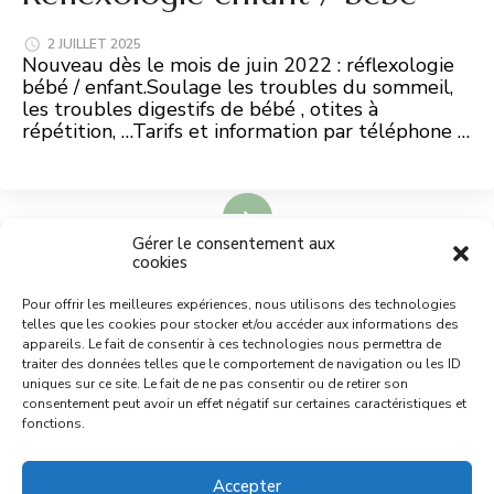
2 JUILLET 2025
Nouveau dès le mois de juin 2022 : réflexologie
bébé / enfant.Soulage les troubles du sommeil,
les troubles digestifs de bébé , otites à
répétition, …Tarifs et information par téléphone …
Lire plus
Gérer le consentement aux
cookies
Pour offrir les meilleures expériences, nous utilisons des technologies
Téléphone
telles que les cookies pour stocker et/ou accéder aux informations des
079 785 2816
appareils. Le fait de consentir à ces technologies nous permettra de
traiter des données telles que le comportement de navigation ou les ID
uniques sur ce site. Le fait de ne pas consentir ou de retirer son
consentement peut avoir un effet négatif sur certaines caractéristiques et
Email
fonctions.
cynthiareflexo@gmail.com
Accepter