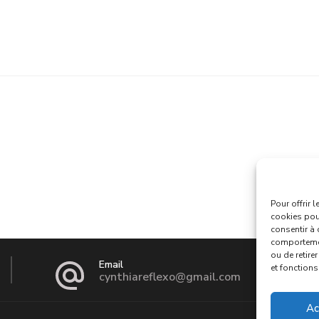
Pour offrir 
cookies pour
consentir à 
comportement
ou de retire
Email
et fonctions
cynthiareflexo@gmail.com
Ac