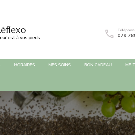
Réflexo
Téléphon
079 78
eur est à vos pieds
S
HORAIRES
MES SOINS
BON CADEAU
ME 