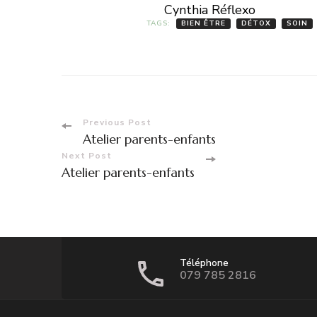
Cynthia Réflexo
TAGS:
BIEN ÊTRE
DÉTOX
SOIN
Post
Previous Post
Atelier parents-enfants
Navigation
Next Post
Atelier parents-enfants
Téléphone
079 785 2816